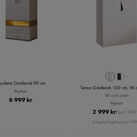
+1
buferia Garderob 90 cm
Tensa Garderob 100 cm, Vit o
Nyhet
Vit och svart
Pris
6 999 kr
Nyhet
Pris
Original
2 999 kr
Förr 3 999 
Pris
Tidigare lägsta pris 2 999