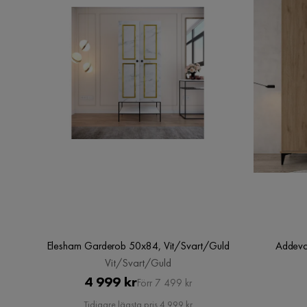
Elesham Garderob 50x84, Vit/Svart/Guld
Addeva
Vit/Svart/Guld
Pris
Original
4 999 kr
Förr 7 499 kr
Pris
Tidigare lägsta pris 4 999 kr