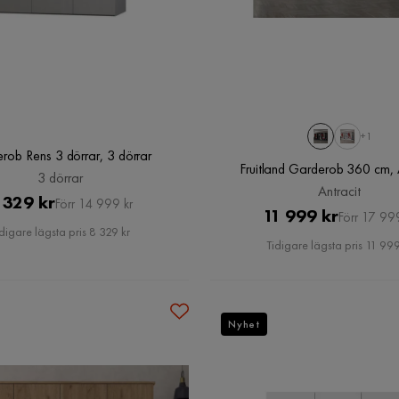
+1
rob Rens 3 dörrar, 3 dörrar
Fruitland Garderob 360 cm, 
3 dörrar
Antracit
Pris
Original
 329 kr
Förr 14 999 kr
Pris
Original
11 999 kr
Förr 17 99
Pris
digare lägsta pris 8 329 kr
Pris
Tidigare lägsta pris 11 999
Nyhet