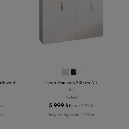
+1
ch svart
Tensa Garderob 200 cm, Vit
Vit
Nyhet
Pris
Original
5 999 kr
kr
Förr 7 999 kr
Pris
 kr
Tidigare lägsta pris 5 999 kr