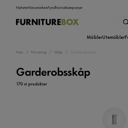
Nyheter
Varumärken
Fyndhörna
Kampanjer
Möbler
Utemöbler
F
Hem
Förvaring
Skåp
Garderobsskåp
Garderobsskåp
170 st produkter