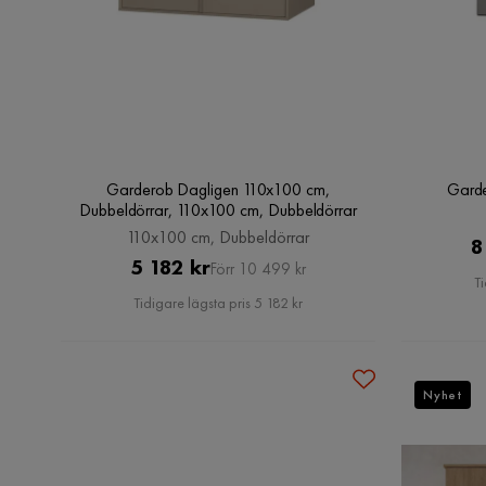
Garderob Dagligen 110x100 cm,
Garde
Dubbeldörrar, 110x100 cm, Dubbeldörrar
110x100 cm, Dubbeldörrar
8
Pris
Original
5 182 kr
Förr 10 499 kr
Ti
Pris
Tidigare lägsta pris 5 182 kr
Nyhet