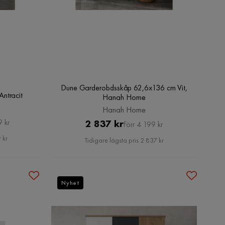
Dune Garderobdsskåp 62,6x136 cm Vit,
Antracit
Hanah Home
Hanah Home
Pris
Original
2 837 kr
9 kr
Förr 4 199 kr
Pris
 kr
Tidigare lägsta pris 2 837 kr
Nyhet