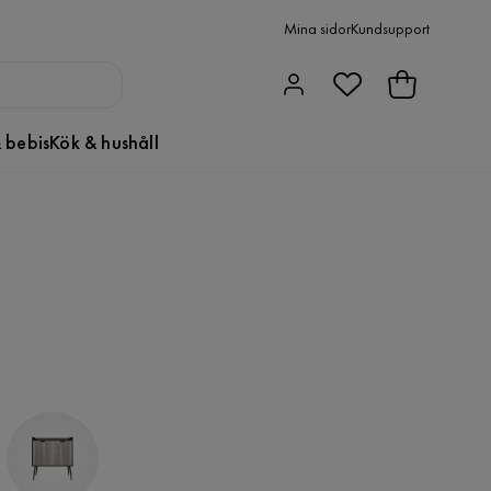
Mina sidor
Kundsupport
 bebis
Kök & hushåll