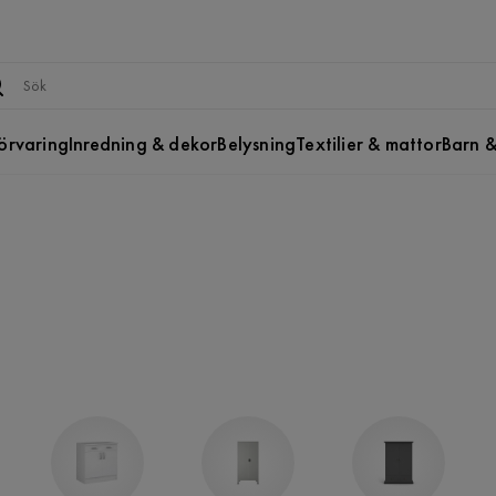
örvaring
Inredning & dekor
Belysning
Textilier & mattor
Barn &