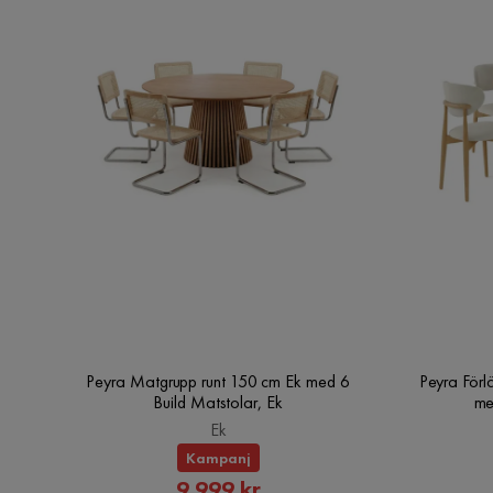
Peyra Matgrupp runt 150 cm Ek med 6
Peyra Förl
Build Matstolar, Ek
me
Ek
Kampanj
Rabatterat
9 999 kr