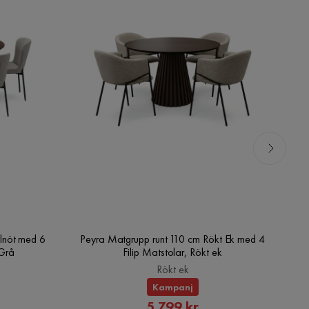
lnöt med 6
Peyra Matgrupp runt 110 cm Rökt Ek med 4
V
/Grå
Filip Matstolar, Rökt ek
Rökt ek
Kampanj
rat
Rabatterat
5 799 kr