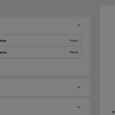
ärg
:
Natur
erie
:
Werdi
W