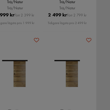
Trä/Natur
Trä/Natur
Trä/Natur
Trä/Natur
Pris
Original
Pris
Original
 999 kr
2 499 kr
Förr 2 399 kr
Förr 2 799 kr
Pris
Pris
igare lägsta pris 1 999 kr
Tidigare lägsta pris 2 499 kr