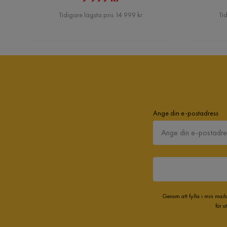
Pris
Tidigare lägsta pris 14 999 kr
Tid
Ange din e-postadress
Genom att fylla i min mail
för 