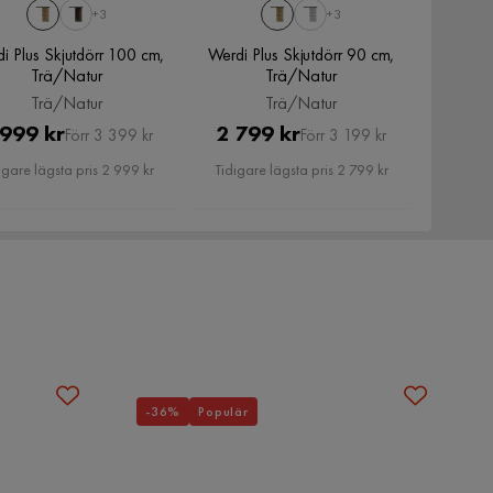
+3
+3
i Plus Skjutdörr 100 cm,
Werdi Plus Skjutdörr 90 cm,
Trä/Natur
Trä/Natur
Trä/Natur
Trä/Natur
Pris
Original
Pris
Original
 999 kr
2 799 kr
Förr 3 399 kr
Förr 3 199 kr
Pris
Pris
igare lägsta pris 2 999 kr
Tidigare lägsta pris 2 799 kr
-36%
Populär