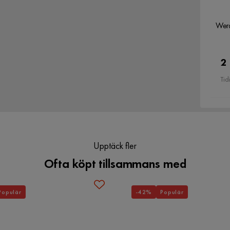
Werd
2
Tid
Upptäck fler
Ofta köpt tillsammans med
Populär
-42%
Populär