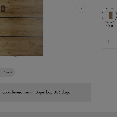
Pris
+
0 kr
1 av 4
nabba leveranser
Öppet köp 365 dagar