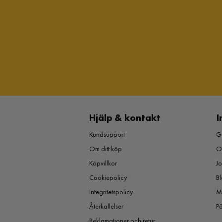
Hjälp & kontakt
I
Kundsupport
Gu
Om ditt köp
O
Köpvillkor
J
Cookiepolicy
Bl
Integritetspolicy
M
Återkallelser
P
Reklamationer och retur