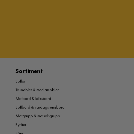
Sortiment
Soffor
Tv-möbler & mediamöbler
Matbord & köksbord
Soffbord & vardagsrumsbord
Matgrupp & matsalsgrupp
Byråer
Säng