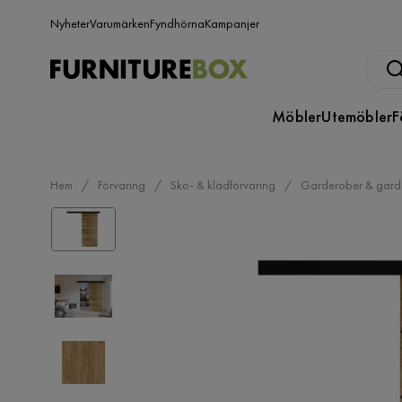
Nyheter
Varumärken
Fyndhörna
Kampanjer
Möbler
Utemöbler
F
Hem
Förvaring
Sko- & klädförvaring
Garderober & gard