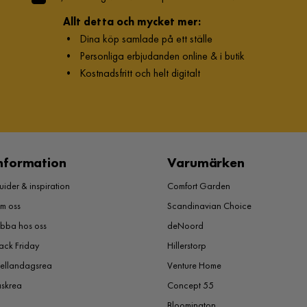
Allt detta och mycket mer:
•
Dina köp samlade på ett ställe
•
Personliga erbjudanden online & i butik
•
Kostnadsfritt och helt digitalt
nformation
Varumärken
ider & inspiration
Comfort Garden
m oss
Scandinavian Choice
obba hos oss
deNoord
ack Friday
Hillerstorp
ellandagsrea
Venture Home
åskrea
Concept 55
Bloomington