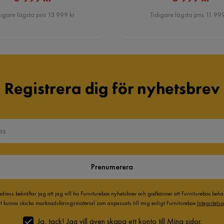
Pris
Pris
igare lägsta pris 13 999 kr
Tidigare lägsta pris 11 999
Registrera dig för nyhetsbrev
Prenumerera
adress bekräftar jag att jag vill ha Furniturebox nyhetsbrev och godkänner att Furniturebox beh
att kunna skicka marknadsföringsmaterial som anpassats till mig enligt Furniturebox
Integritetsp
Ja, tack! Jag vill även skapa ett konto till Mina sidor.