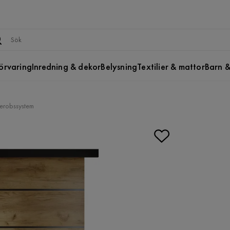
örvaring
Inredning & dekor
Belysning
Textilier & mattor
Barn &
erobssystem