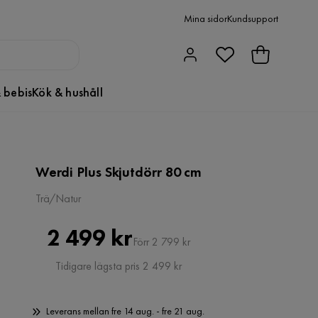
Mina sidor
Kundsupport
 bebis
Kök & hushåll
Werdi Plus Skjutdörr 80 cm
Trä/Natur
Pris
Original
2 499 kr
Förr 2 799 kr
Pris
Tidigare lägsta pris 2 499 kr
Leverans mellan fre 14 aug. - fre 21 aug.