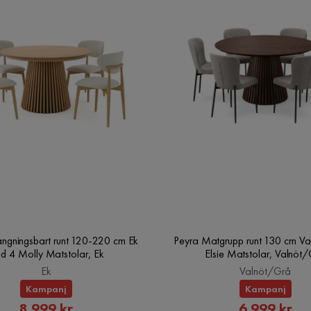
ängningsbart runt 120-220 cm Ek
Peyra Matgrupp runt 130 cm Va
d 4 Molly Matstolar, Ek
Elsie Matstolar, Valnöt
Ek
Valnöt/Grå
Kampanj
Kampanj
Rabatterat
Rabatte
8 999 kr
6 999 kr