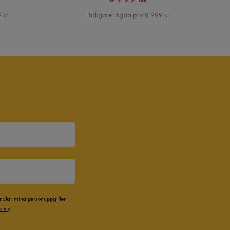
Pris
 kr
Tidigare lägsta pris 8 999 kr
andlar mina personuppgifter
olicy
.