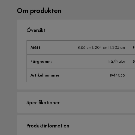
Om produkten
Översikt
Mått
:
B:86 cm L:204 cm H:205 cm
F
Färgnamn
:
Trä/Natur
S
Artikelnummer
:
1944055
Specifikationer
Artikelnummer:
1944055
Produktinformation
Storlek