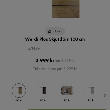
1 av 4
Werdi Plus Skjutdörr 100 cm
Trä/Natur
Pris
Original
2 999 kr
Förr 3 399 kr
Pris
Tidigare lägsta pris 2 999 kr
Pris
Pris
Pris
Pris
+
0 kr
+
0 kr
+
0 kr
+
0 kr