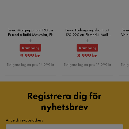
Peyra Matgrupp runt 150 cm
Peyra Förlängningsbart runt
Peyr
Ek med 6 Build Matstolar, Ek
120-220 cm Ek med 4 Molly
Valn
Matstolar, Ek
Ek
Ek
Kampanj
Kampanj
Rabatterat
Rabatterat
9 999 kr
8 999 kr
Pris
Pris
Tidigare lägsta pris 14 999 kr
Tidigare lägsta pris 13 999 kr
Tidig
Registrera dig för
nyhetsbrev
Ange din e-postadress