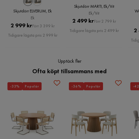
Skjutdörr MARTI, Ek/Vit
Skjutdörr ELVERUM, Ek
We
Ek/Vit
Ek
Pris
Original
2 499 kr
Förr 2 799 kr
Pris
Original
2 999 kr
Förr 3 399 kr
Pris
2
Tidigare lägsta pris 2 499 kr
Pris
Tidigare lägsta pris 2 999 kr
Tidi
Upptäck fler
Ofta köpt tillsammans med
-33%
Populär
-36%
Populär
-4