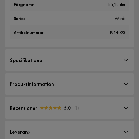
Färgnamn
:
Trä/Natur
Serie
:
Werdi
Artikelnummer
:
1944023
Specifikationer
Artikelnummer:
1944023
Produktinformation
Storlek
Höjd
205 cm
Recensioner
5.0
(
1
)
Bredd
106 cm
5.0
5
☆
Längd
204 cm
4
☆
Leverans
3
☆