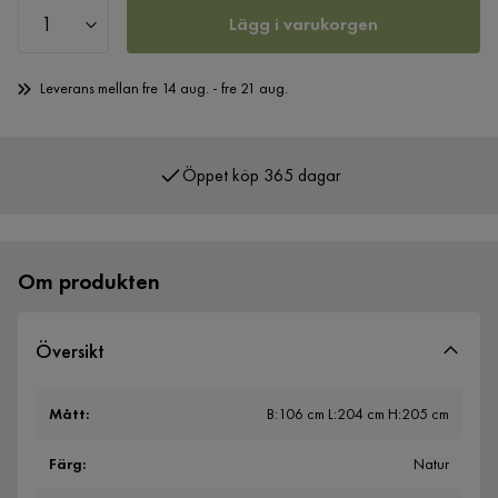
Lägg i varukorgen
Leverans mellan fre 14 aug. - fre 21 aug.
Öppet köp 365 dagar
Över 400 000 nöjda kunder
Om produkten
Översikt
Mått
:
B:106 cm L:204 cm H:205 cm
Färg
:
Natur