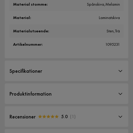
Material stomme
:
Spånskiva,Melamin
Material
:
Laminatskiva
Materialutseende
:
Sten,Trä
Artikelnummer
:
1095231
Specifikationer
Artikelnummer:
1095231
Produktinformation
Storlek
Höjd
190 cm
Recensioner
5.0
(
1
)
Bredd
100 cm
5.0
5
☆