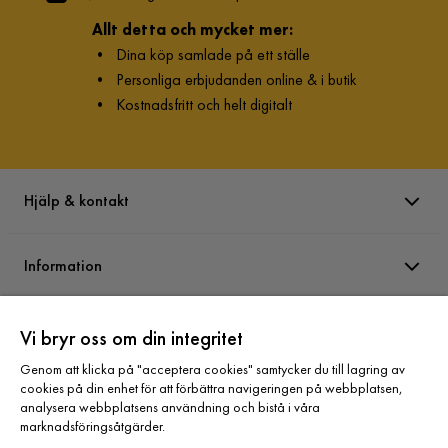
Allt detta och mycket mer:
•
Dina köp samlade på ett ställe
•
Personliga erbjudanden online & i butik
•
Kostnadsfritt och helt digitalt
Hjälp & kontakt
Information
Varumärken
Vi bryr oss om din integritet
Genom att klicka på "acceptera cookies" samtycker du till lagring av
cookies på din enhet för att förbättra navigeringen på webbplatsen,
Sortiment
analysera webbplatsens användning och bistå i våra
marknadsföringsåtgärder.