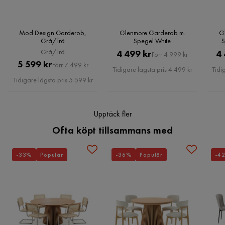
Stil
Tidlös
Montering krävs
Ja
Mod Design Garderob,
Glenmore Garderob m.
G
Grå/Trä
Spegel White
S
Grå/Trä
Pris
Original
4 499 kr
4 
Serie
Mod
Förr 4 999 kr
Pris
Original
5 599 kr
Förr 7 499 kr
Pris
Tidigare lägsta pris 4 499 kr
Tidi
Pris
Tidigare lägsta pris 5 599 kr
Upptäck fler
Ofta köpt tillsammans med
-33%
Populär
-36%
Populär
-4