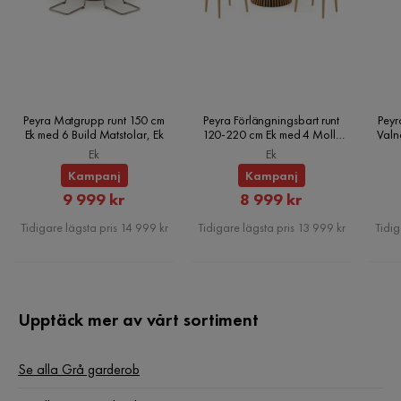
Peyra Matgrupp runt 150 cm
Peyra Förlängningsbart runt
Peyr
Ek med 6 Build Matstolar, Ek
120-220 cm Ek med 4 Molly
Valn
Matstolar, Ek
Ek
Ek
Kampanj
Kampanj
Rabatterat
Rabatterat
9 999 kr
8 999 kr
Pris
Pris
Tidigare lägsta pris 14 999 kr
Tidigare lägsta pris 13 999 kr
Tidig
Upptäck mer av vårt sortiment
Se alla Grå garderob