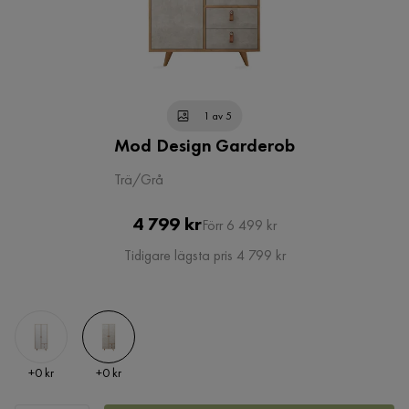
1 av 5
Mod Design Garderob
Trä/Grå
Pris
Original
4 799 kr
Förr 6 499 kr
Pris
Tidigare lägsta pris 4 799 kr
Pris
Pris
+
0 kr
+
0 kr