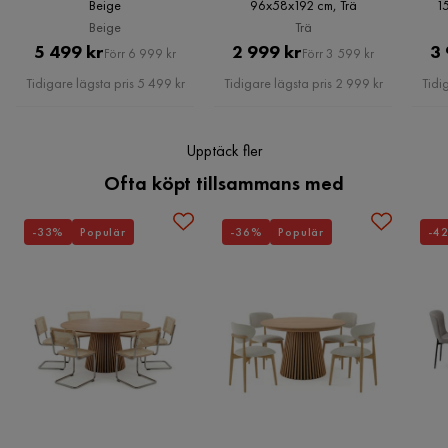
Stil
Tidlös
Beige
96x58x192 cm, Trä
1
Beige
Trä
Montering krävs
Ja
Pris
Original
Pris
Original
5 499 kr
2 999 kr
3 
Förr 6 999 kr
Förr 3 599 kr
Pris
Pris
Tidigare lägsta pris 5 499 kr
Tidigare lägsta pris 2 999 kr
Tidi
Serie
Indianapolis
Upptäck fler
Ofta köpt tillsammans med
-33%
Populär
-36%
Populär
-4