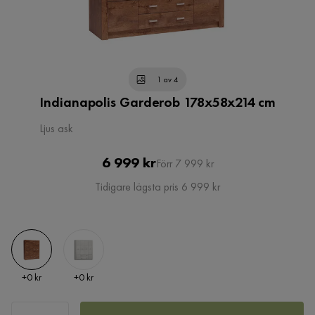
1 av 4
Indianapolis Garderob 178x58x214 cm
Ljus ask
Pris
Original
6 999 kr
Förr 7 999 kr
Pris
Tidigare lägsta pris 6 999 kr
Pris
Pris
+
0 kr
+
0 kr