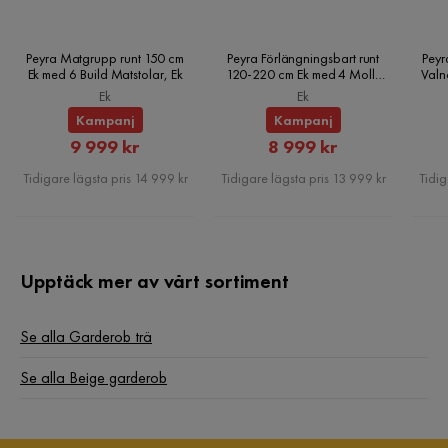
Peyra Matgrupp runt 150 cm
Peyra Förlängningsbart runt
Peyr
Ek med 6 Build Matstolar, Ek
120-220 cm Ek med 4 Molly
Valn
Matstolar, Ek
Ek
Ek
Kampanj
Kampanj
Rabatterat
Rabatterat
9 999 kr
8 999 kr
Pris
Pris
Tidigare lägsta pris 14 999 kr
Tidigare lägsta pris 13 999 kr
Tidig
Upptäck mer av vårt sortiment
Se alla Garderob trä
Se alla Beige garderob