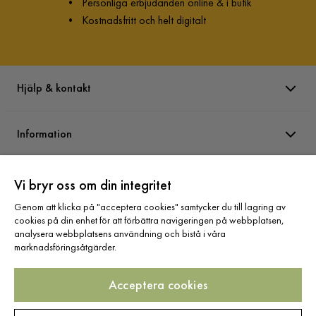
•
Personliga erbjudanden online & i butik
•
Kostnadsfritt och helt digitalt
Hjälp & kontakt
Information
Varumärken
Vi bryr oss om din integritet
Genom att klicka på "acceptera cookies" samtycker du till lagring av
cookies på din enhet för att förbättra navigeringen på webbplatsen,
Sortiment
analysera webbplatsens användning och bistå i våra
marknadsföringsåtgärder.
Acceptera cookies
Följ oss