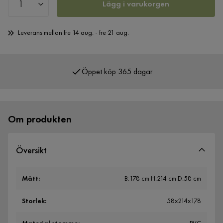
Lägg i varukorgen
Leverans mellan fre 14 aug. - fre 21 aug.
Öppet köp 365 dagar
Över 400 000 nöjda kunder
Om produkten
Översikt
Mått
:
B:178 cm H:214 cm D:58 cm
Storlek
:
58x214x178