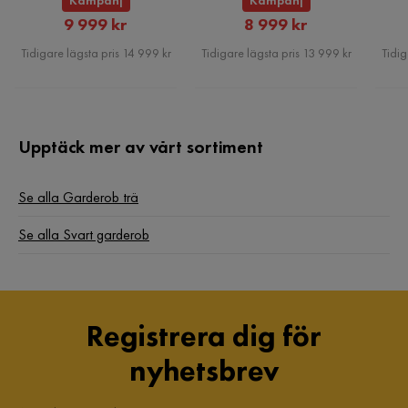
Kampanj
Kampanj
Rabatterat
Rabatterat
9 999 kr
8 999 kr
Pris
Pris
Tidigare lägsta pris 14 999 kr
Tidigare lägsta pris 13 999 kr
Tidig
Upptäck mer av vårt sortiment
Se alla Garderob trä
Se alla Svart garderob
Registrera dig för
nyhetsbrev