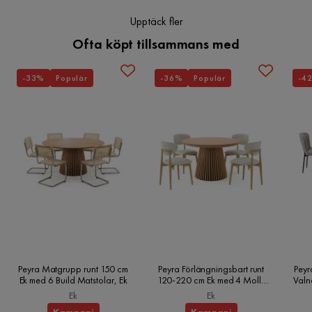
Upptäck fler
Ofta köpt tillsammans med
-33%
Populär
-36%
Populär
-4
Peyra Matgrupp runt 150 cm
Peyra Förlängningsbart runt
Peyr
Ek med 6 Build Matstolar, Ek
120-220 cm Ek med 4 Molly
Valn
Matstolar, Ek
Ek
Ek