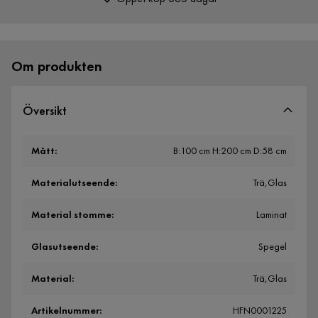
Över 400 000 nöjda kunder
Om produkten
Översikt
Mått
:
B:100 cm H:200 cm D:58 cm
Materialutseende
:
Trä,Glas
Material stomme
:
Laminat
Glasutseende
:
Spegel
Material
:
Trä,Glas
Artikelnummer
:
HFN0001225