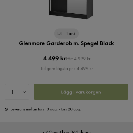
1 av 4
Glenmore Garderob m. Spegel Black
Pris
Original
4 499 kr
Förr 4 999 kr
Pris
Tidigare lägsta pris 4 499 kr
Lägg i varukorgen
Leverans mellan tors 13 aug. - tors 20 aug.
Öppet köp 365 dagar