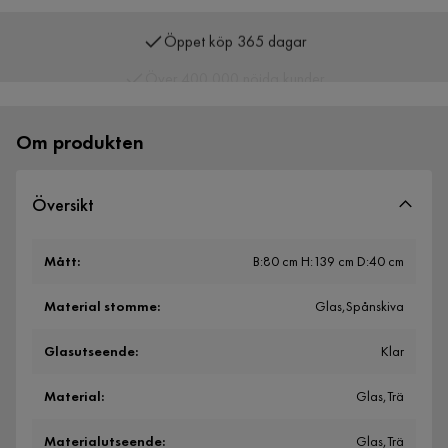
Öppet köp 365 dagar
Över 400 000 nöjda kunder
Om produkten
Översikt
Mått
:
B:80 cm H:139 cm D:40 cm
Material stomme
:
Glas,Spånskiva
Glasutseende
:
Klar
Material
:
Glas,Trä
Materialutseende
:
Glas,Trä