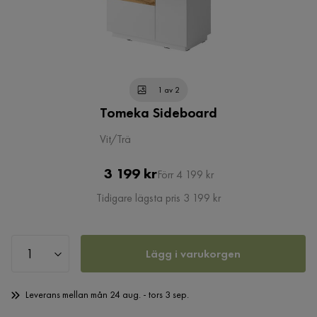
1 av 2
Tomeka Sideboard
Vit/Trä
Pris
Original
3 199 kr
Förr 4 199 kr
Pris
Tidigare lägsta pris 3 199 kr
Lägg i varukorgen
Leverans mellan mån 24 aug. - tors 3 sep.