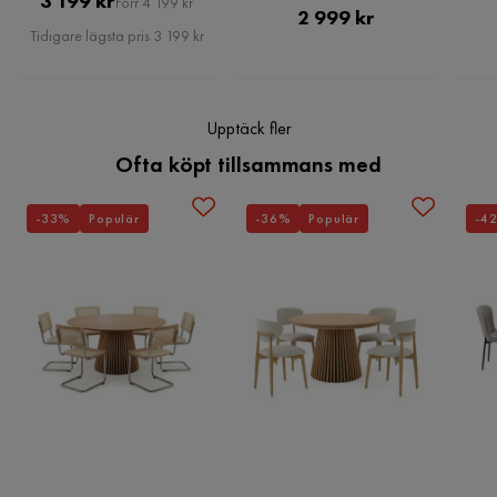
3 199 kr
Generöst förvaringsutrymme
Förr 4 199 kr
Pris
2 999 kr
Pris
Högkvalitativa material
Tidigare lägsta pris 3 199 kr
Upptäck fler
Ofta köpt tillsammans med
-33%
Populär
-36%
Populär
-4