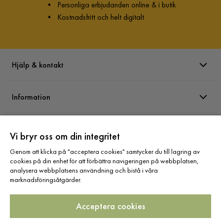
•
Personliga erbjudanden online & i butik
•
Kostnadsfritt och helt digitalt
Hjälp & kontakt
Information
Varumärken
Vi bryr oss om din integritet
Genom att klicka på "acceptera cookies" samtycker du till lagring av
Sortiment
cookies på din enhet för att förbättra navigeringen på webbplatsen,
analysera webbplatsens användning och bistå i våra
marknadsföringsåtgärder.
Acceptera cookies