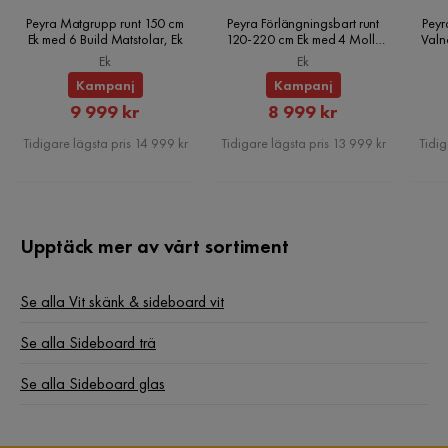
Peyra Matgrupp runt 150 cm
Peyra Förlängningsbart runt
Peyr
Ek med 6 Build Matstolar, Ek
120-220 cm Ek med 4 Molly
Valn
Matstolar, Ek
Ek
Ek
Kampanj
Kampanj
Rabatterat
Rabatterat
9 999 kr
8 999 kr
Pris
Pris
Tidigare lägsta pris 14 999 kr
Tidigare lägsta pris 13 999 kr
Tidig
Upptäck mer av vårt sortiment
Se alla Vit skänk & sideboard vit
Se alla Sideboard trä
Se alla Sideboard glas