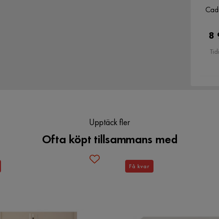
Verified by Trustvoice
Cadm
8 
Tid
Upptäck fler
Ofta köpt tillsammans med
Få kvar