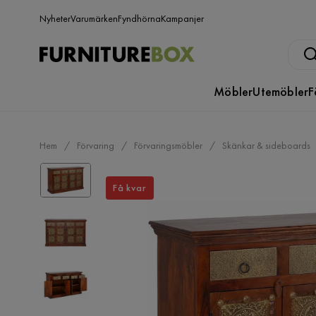
Nyheter
Varumärken
Fyndhörna
Kampanjer
Möbler
Utemöbler
F
Hem
Förvaring
Förvaringsmöbler
Skänkar & sideboards
Få kvar