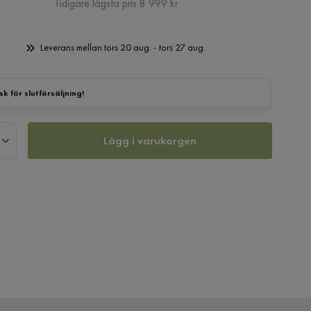
Pris
Tidigare lägsta pris 8 999 kr
Leverans mellan tors 20 aug. - tors 27 aug.
sk för slutförsäljning!
Lägg i varukorgen