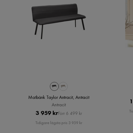
Matbänk Taylor Antracit, Antracit
1
Antracit
Ti
Pris
Original
3 959 kr
Förr 6 499 kr
Pris
Tidigare lägsta pris 3 959 kr