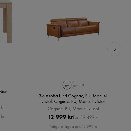
+8
Brun
3-sitssoffa Lund Cognac, PU, Manuell
vilstol, Cognac, PU, Manuell vilstol
 kr
Cognac, PU, Manuell vilstol
Pris
Original
12 999 kr
 kr
Förr 19 499 kr
Pris
Tidigare lägsta pris 12 999 kr