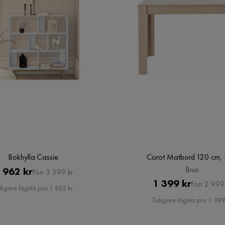
Bokhylla Cassie
Corot Matbord 120 cm, 
Pris
Original
Brun
 962 kr
Förr 3 599 kr
Pris
Original
1 399 kr
Pris
Förr 2 999
digare lägsta pris 1 962 kr
Pris
Tidigare lägsta pris 1 399