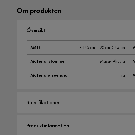
Om produkten
Översikt
Mått
:
B:145 cm H:90 cm D:45 cm
V
Material stomme
:
Massiv Akacia
M
Materialutseende
:
Trä
A
Specifikationer
Artikelnummer:
938693
Produktinformation
Storlek