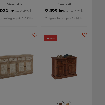
Mangoträ
Cremevit
Pris
Original
Pris
Original
 023 kr
9 499 kr
Förr 7 499 kr
Förr 14 999 kr
Pris
Pris
igare lägsta pris 5 023 kr
Tidigare lägsta pris 9 499 kr
Få kvar