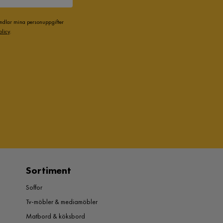
andlar mina personuppgifter
olicy
.
Sortiment
Soffor
Tv-möbler & mediamöbler
Matbord & köksbord