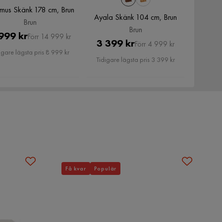
us Skänk 178 cm, Brun
Ayala Skänk 104 cm, Brun
Brun
Brun
Pris
Original
999 kr
Förr 14 999 kr
Pris
Original
3 399 kr
Förr 4 999 kr
Pris
igare lägsta pris 8 999 kr
Pris
Tidigare lägsta pris 3 399 kr
Få kvar
Populär