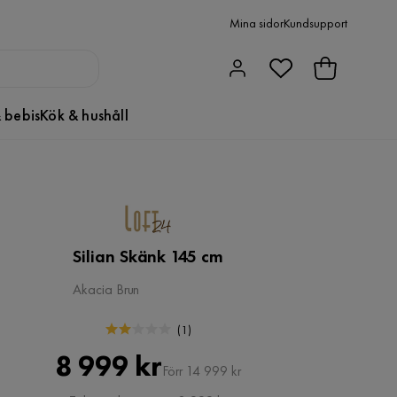
Mina sidor
Kundsupport
 bebis
Kök & hushåll
Silian Skänk 145 cm
Akacia Brun
(
1
)
Pris
Original
8 999 kr
Förr 14 999 kr