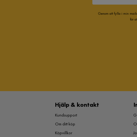
Genom att fylla i min mail
för 
Hjälp & kontakt
I
Kundsupport
Gu
Om ditt köp
O
Köpvillkor
J