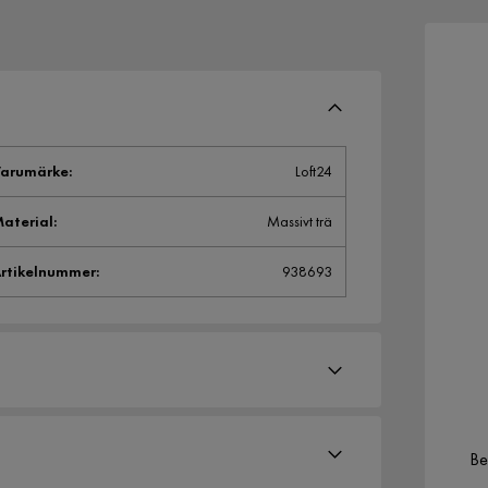
arumärke
:
Loft24
aterial
:
Massivt trä
rtikelnummer
:
938693
Be