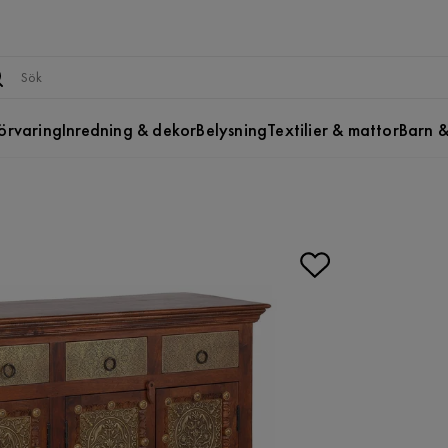
örvaring
Inredning & dekor
Belysning
Textilier & mattor
Barn &