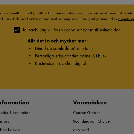
adress bekräftar jag att jag vill ha Furniturebox nyhetsbrev och godkänner att Furniturebox beh
att kunna skicka marknadsföringsmaterial som anpassats till mig enligt Furniturebox
Integritetsp
Ja, tack! Jag vill även skapa ett konto till Mina sidor.
Allt detta och mycket mer:
•
Dina köp samlade på ett ställe
•
Personliga erbjudanden online & i butik
•
Kostnadsfritt och helt digitalt
nformation
Varumärken
ider & inspiration
Comfort Garden
m oss
Scandinavian Choice
obba hos oss
deNoord