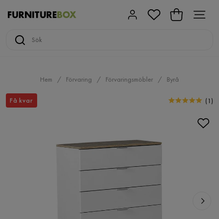
Hem
Förvaring
Förvaringsmöbler
Byrå
Få kvar
(
1
)