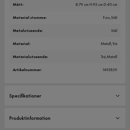
Mått
:
B:79 cm H:93 cm D:40 cm
Material stomme
:
Furu,Stål
Metalutseende
:
Stål
Material
:
Metall,Trä
Materialutseende
:
Trä,Metall
Artikelnummer
:
1495859
Specifikationer
Artikelnummer:
1495859
Produktinformation
Storlek