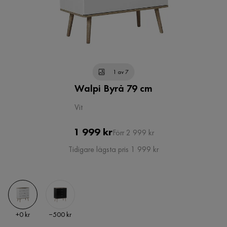
1 av 7
Walpi Byrå 79 cm
Vit
Pris
Original
1 999 kr
Förr 2 999 kr
Pris
Tidigare lägsta pris 1 999 kr
Pris
Pris
+
0 kr
−500 kr