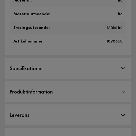
Material
:
Trä
Materialutseende
:
Trä
Träslagsutseende
:
Målat trä
Artikelnummer
:
1898668
Specifikationer
Artikelnummer:
1898668
Produktinformation
Storlek
Höjd
70 cm
Leverans
Bredd
37 cm
Djup
69 cm
Leveranssätt