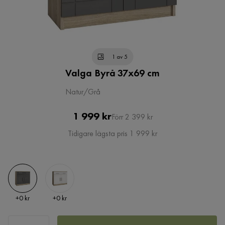
1 av 5
Valga Byrå 37x69 cm
Natur/Grå
Pris
Original
1 999 kr
Förr 2 399 kr
Pris
Tidigare lägsta pris 1 999 kr
Pris
Pris
+
0 kr
+
0 kr