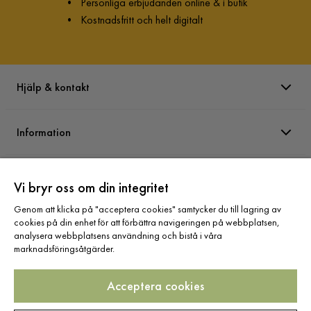
•
Personliga erbjudanden online & i butik
•
Kostnadsfritt och helt digitalt
Hjälp & kontakt
Information
Varumärken
Vi bryr oss om din integritet
Genom att klicka på "acceptera cookies" samtycker du till lagring av
Sortiment
cookies på din enhet för att förbättra navigeringen på webbplatsen,
analysera webbplatsens användning och bistå i våra
marknadsföringsåtgärder.
Acceptera cookies
Följ oss