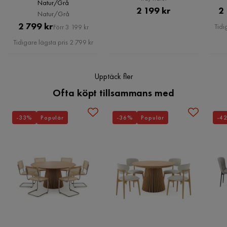
Serie
Valga
Natur/Grå
Pris
2 199 kr
2
Natur/Grå
Pris
Original
2 799 kr
Tidi
Förr 3 199 kr
Pris
Tidigare lägsta pris 2 799 kr
Upptäck fler
Ofta köpt tillsammans med
-33%
Populär
-36%
Populär
-4