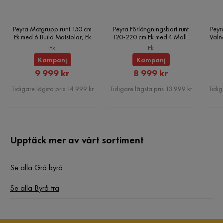
Peyra Matgrupp runt 150 cm
Peyra Förlängningsbart runt
Peyr
Ek med 6 Build Matstolar, Ek
120-220 cm Ek med 4 Molly
Valn
Matstolar, Ek
Ek
Ek
Kampanj
Kampanj
Rabatterat
Rabatterat
9 999 kr
8 999 kr
Pris
Pris
Tidigare lägsta pris 14 999 kr
Tidigare lägsta pris 13 999 kr
Tidig
Upptäck mer av vårt sortiment
Se alla Grå byrå
Se alla Byrå trä