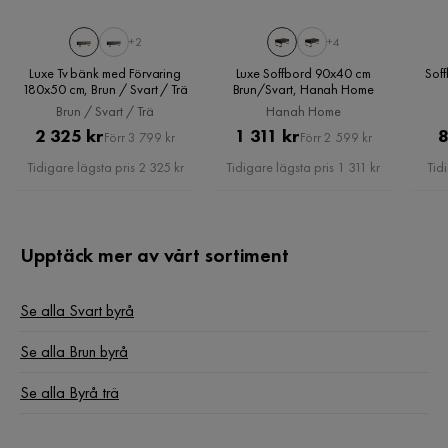
+2
+4
Luxe Tv bänk med Förvaring
Luxe Soffbord 90x40 cm
Soff
180x50 cm, Brun / Svart / Trä
Brun/Svart, Hanah Home
Brun / Svart / Trä
Hanah Home
Pris
Original
Pris
Original
2 325 kr
1 311 kr
8
Förr 3 799 kr
Förr 2 599 kr
Pris
Pris
Tidigare lägsta pris 2 325 kr
Tidigare lägsta pris 1 311 kr
Tid
Upptäck mer av vårt sortiment
Se alla Svart byrå
Se alla Brun byrå
Se alla Byrå trä