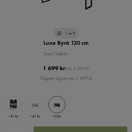
1 av 9
Luxe Byrå 120 cm
Svart/Valnöt
Pris
Original
1 699 kr
Förr 2 599 kr
Pris
Tidigare lägsta pris 1 699 kr
Pris
Pris
Pris
−61 kr
−61 kr
+
0 kr