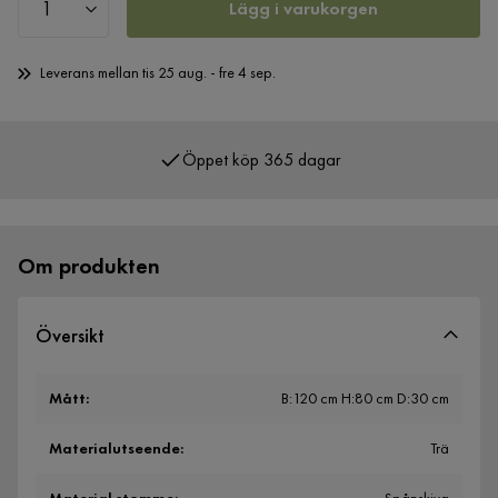
Lägg i varukorgen
Leverans mellan tis 25 aug. - fre 4 sep.
Öppet köp 365 dagar
Över 400 000 nöjda kunder
Om produkten
Översikt
Mått
:
B:120 cm H:80 cm D:30 cm
Materialutseende
:
Trä