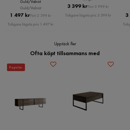
Guld/Valnöt
Pris
Original
3 399 kr
Förr 3 999 kr
Guld/Valnöt
Pris
Pris
Original
1 497 kr
3
Tidigare lägsta pris 3 399 kr
Förr 2 599 kr
Pris
Tidigare lägsta pris 1 497 kr
Tidi
Upptäck fler
Ofta köpt tillsammans med
Populär