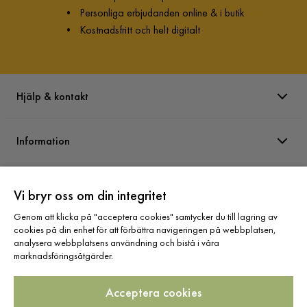
•
Personliga erbjudanden online & i butik
•
Kostnadsfritt och helt digitalt
Hjälp & kontakt
Information
Varumärken
Vi bryr oss om din integritet
Genom att klicka på "acceptera cookies" samtycker du till lagring av
Sortiment
cookies på din enhet för att förbättra navigeringen på webbplatsen,
analysera webbplatsens användning och bistå i våra
marknadsföringsåtgärder.
Acceptera cookies