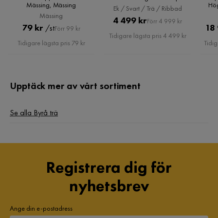
Mässing, Mässing
Hög
200 cm bred 49 cm hög, Ek /
Ek / Svart / Trä / Ribbad
Sch
Svart / Trä / Ribbad
Mässing
Pris
Original
4 499 kr
Förr 4 999 kr
Pris
Original
79 kr
18
/st
Förr 99 kr
Pris
Tidigare lägsta pris 4 499 kr
Pris
Tidigare lägsta pris 79 kr
Tidig
Upptäck mer av vårt sortiment
Se alla Byrå trä
Registrera dig för
nyhetsbrev
Ange din e-postadress