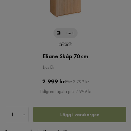
1 av 3
Eliane Skåp 70 cm
Ljus Ek
Pris
Original
2 999 kr
Förr 3 799 kr
Pris
Tidigare lägsta pris 2 999 kr
Lägg i varukorgen