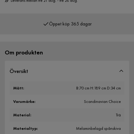
Leverans mellan fre 21 aug. - fre 28 aug.
Öppet köp 365 dagar
Över 400 000 nöjda kunder
Om produkten
Översikt
Mått
:
B:70 cm H:189 cm D:34 cm
Varumärke
:
Scandinavian Choice
Material
:
Trä
Materialtyp
:
Melaminbelagd spånskiva