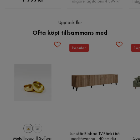
Tidigare lägsta pris 4 399 kr
Tidi
Upptäck fler
Ofta köpt tillsammans med
Populär
Pop
Juniskär Ribbad TV Bänk i trä
Metallkopp till Soffben
Cop
med förvaring - 40 cm djup