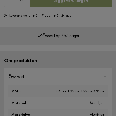
Lägg i varukorgen
Leverans mellan mån 17 aug. - mån 24 aug.
Öppet köp 365 dagar
Över 400 000 nöjda kunder
Om produkten
Översikt
Mått
:
B:40 cm L:35 cm H:88 cm D:35 cm
Material
:
Metall,Trä
Materialval
:
Aluminium