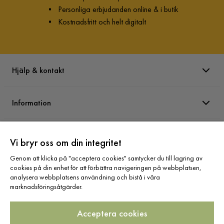
•
Personliga erbjudanden online & i butik
•
Kostnadsfritt och helt digitalt
Hjälp & kontakt
Information
Varumärken
Vi bryr oss om din integritet
Genom att klicka på "acceptera cookies" samtycker du till lagring av
Sortiment
cookies på din enhet för att förbättra navigeringen på webbplatsen,
analysera webbplatsens användning och bistå i våra
marknadsföringsåtgärder.
Acceptera cookies