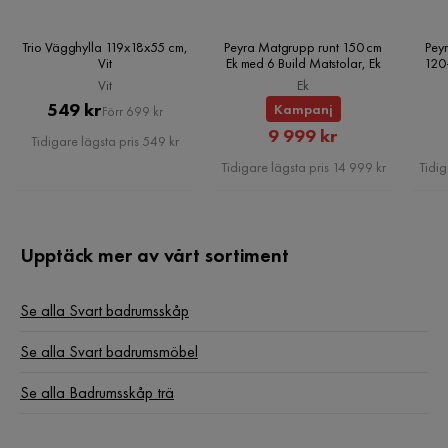
Trio Vägghylla 119x18x55 cm,
Peyra Matgrupp runt 150 cm
Peyr
Vit
Ek med 6 Build Matstolar, Ek
120
Vit
Ek
Pris
Original
549 kr
Kampanj
Förr 699 kr
Rabatterat
Pris
9 999 kr
Tidigare lägsta pris 549 kr
Pris
Tidigare lägsta pris 14 999 kr
Tidig
Upptäck mer av vårt sortiment
Se alla Svart badrumsskåp
Se alla Svart badrumsmöbel
Se alla Badrumsskåp trä