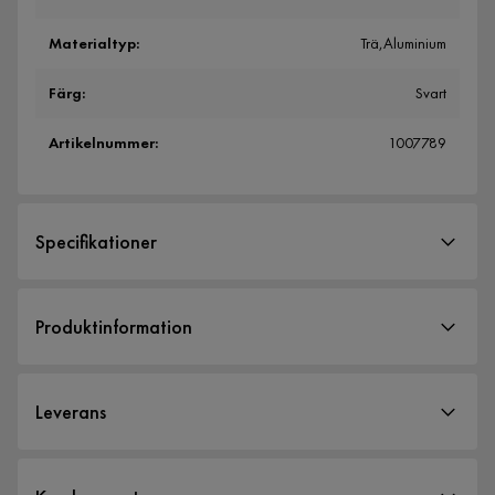
Materialtyp
:
Trä,Aluminium
Färg
:
Svart
Artikelnummer
:
1007789
Specifikationer
Artikelnummer:
1007789
Produktinformation
Storlek
Höjd
88 cm
Leverans
Bredd
40 cm
Längd
35 cm
Leveranssätt