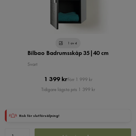
1 av 4
Bilbao Badrumsskåp 35|40 cm
Svart
Pris
Original
1 399 kr
Förr 1 999 kr
Pris
Tidigare lägsta pris 1 399 kr
Risk för slutförsäljning!