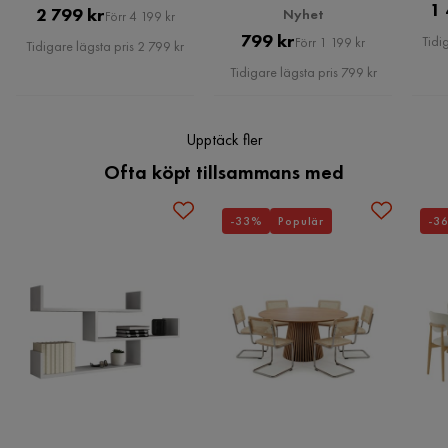
1 
Pris
Original
2 799 kr
Nyhet
Förr 4 199 kr
Bredd:
Pris
Original
Pris
799 kr
Tidi
Förr 1 199 kr
Höjd:
Tidigare lägsta pris 2 799 kr
Pris
Vikt:
Tidigare lägsta pris 799 kr
Hyllviktskapacitet:
Toppens viktkapacitet:
Upptäck fler
Erbjudandet inkluderar:
Ofta köpt tillsammans med
Nyckelfunktioner:
-33%
Populär
-3
Monteringsinformation:
Underhållstips:
MDF: