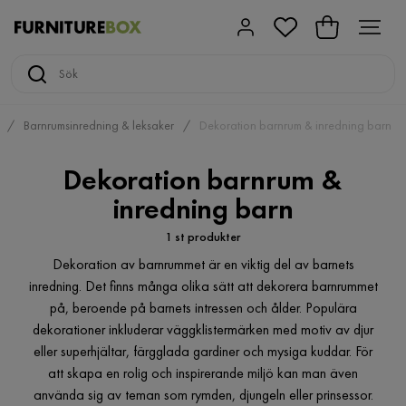
Barnrumsinredning & leksaker
Dekoration barnrum & inredning barn
Dekoration barnrum &
inredning barn
1 st produkter
Dekoration av barnrummet är en viktig del av barnets
inredning. Det finns många olika sätt att dekorera barnrummet
på, beroende på barnets intressen och ålder. Populära
dekorationer inkluderar väggklistermärken med motiv av djur
eller superhjältar, färgglada gardiner och mysiga kuddar. För
att skapa en rolig och inspirerande miljö kan man även
använda sig av teman som rymden, djungeln eller prinsessor.