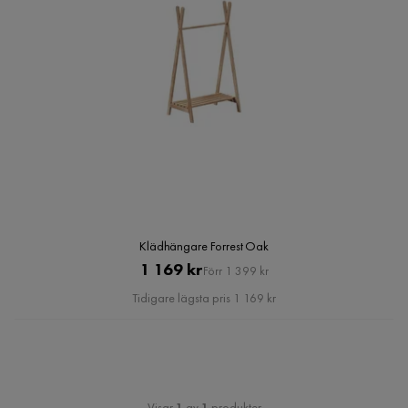
Klädhängare Forrest Oak
Pris
Original
1 169 kr
Förr 1 399 kr
Pris
Tidigare lägsta pris 1 169 kr
Visar
1
av
1
produkter