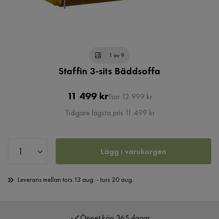
1 av 9
Staffin 3-sits Bäddsoffa
Pris
Original
11 499 kr
Förr 12 999 kr
Pris
Tidigare lägsta pris 11 499 kr
Lägg i varukorgen
Leverans mellan tors 13 aug. - tors 20 aug.
Öppet köp 365 dagar