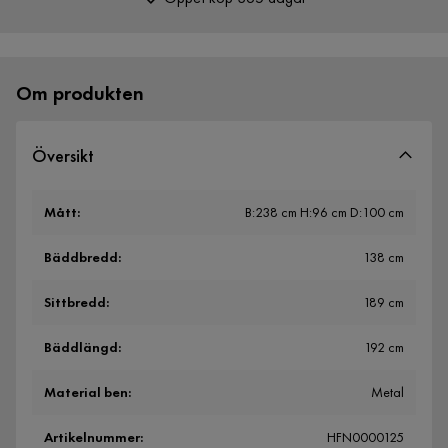
Över 400 000 nöjda kunder
Om produkten
Översikt
Mått
:
B:238 cm H:96 cm D:100 cm
Bäddbredd
:
138 cm
Sittbredd
:
189 cm
Bäddlängd
:
192 cm
Material ben
:
Metal
Artikelnummer
:
HFN0000125