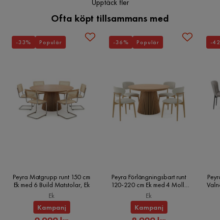
Upptäck fler
Ofta köpt tillsammans med
Funktion
Bäddbar
Ja
-33%
Populär
-36%
Populär
-4
Förvaring
Ja
Förvaringstyp
Förvaring under sitsen
Övrigt
Form
Rak
Färgnamn
Gul
Tvättbar
Nej
Peyra Matgrupp runt 150 cm
Peyra Förlängningsbart runt
Peyr
Ek med 6 Build Matstolar, Ek
120-220 cm Ek med 4 Molly
Valn
Matstolar, Ek
Ek
Ek
Utdragbar dagbädd
Ja
Kampanj
Kampanj
Rabatterat
Rabatterat
Vikt
91 kg