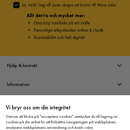
Ja, tack! Jag vill även skapa ett konto till Mina sidor.
Allt detta och mycket mer:
•
Dina köp samlade på ett ställe
•
Personliga erbjudanden online & i butik
•
Kostnadsfritt och helt digitalt
Hjälp & kontakt
Information
Varumärken
Vi bryr oss om din integritet
Genom att klicka på "acceptera cookies" samtycker du till lagring av
Sortiment
cookies på din enhet för att förbättra navigeringen på webbplatsen,
analysera webbplatsens användning och bistå i våra