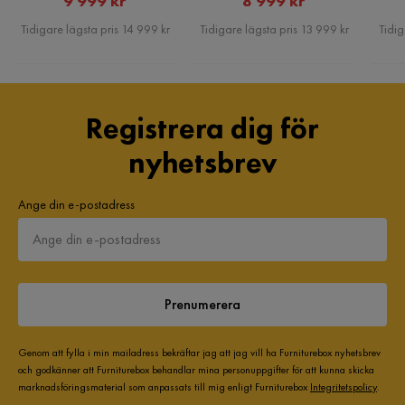
9 999 kr
8 999 kr
Pris
Pris
Tidigare lägsta pris 14 999 kr
Tidigare lägsta pris 13 999 kr
Tidig
Färg
Gul
Fotpall ingår
Nej
Registrera dig för
Bäddriktning
Längsbäddad
nyhetsbrev
Serie
Ange din e-postadress
Prenumerera
Genom att fylla i min mailadress bekräftar jag att jag vill ha Furniturebox nyhetsbrev
och godkänner att Furniturebox behandlar mina personuppgifter för att kunna skicka
marknadsföringsmaterial som anpassats till mig enligt Furniturebox
Integritetspolicy
.